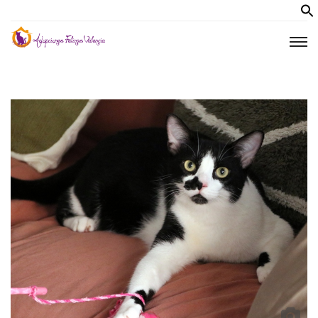
Inicio
Quiénes Somos
Nuestros Gatos
Antes de Adoptar
Colabora
Blog
Revista
Foro