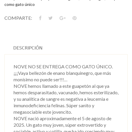
como gato único
COMPARTE:
DESCRIPCIÓN
NOVE NO SE ENTREGA COMO GATO ÚNICO.
¡¡¡Vaya bellezón de enano blanquinegro, que más
monísimo no puede ser!!!…
NOVE hemos llamado a este guapetón al que ya
hemos desparasitado, vacunado, hemos esterilizado,
y su analítica de sangre es negativa a leucemia e
inmunodeficiencia felinas. Súper sanito y
megasociable este jovencito.
NOVE nació aproximadamente el 5 de agosto de
2025. Un gato muy joven, súper extrovertido y
sociable, activo y cotilla, que ha ido creciendo muy