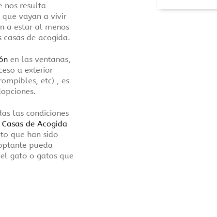
e nos resulta
 que vayan a vivir
an a estar al menos
us casas de acogida.
ón
en las ventanas,
ceso a exterior
ompibles, etc) , es
dopciones.
das las condiciones
s Casas de Acogida
to que han sido
doptante pueda
del gato o gatos que