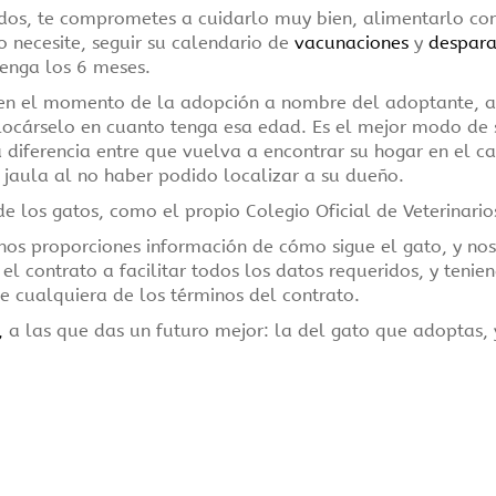
idos, te comprometes a cuidarlo muy bien, alimentarlo co
o necesite, seguir su calendario de
vacunaciones
y
despara
tenga los 6 meses.
n el momento de la adopción a nombre del adoptante, a
locárselo en cuanto tenga esa edad. Es el mejor modo de 
 diferencia entre que vuelva a encontrar su hogar en el c
a jaula al no haber podido localizar a su dueño.
e los gatos, como el propio Colegio Oficial de Veterinari
nos proporciones información de cómo sigue el gato, y nos
l contrato a facilitar todos los datos requeridos, y teni
e cualquiera de los términos del contrato.
,
a las que das un futuro mejor: la del gato que adoptas, y