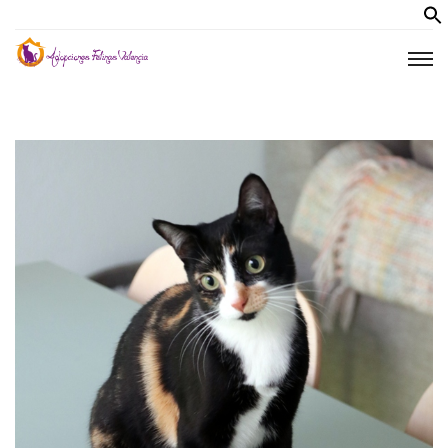
Inicio
Quiénes Somos
Nuestros Gatos
Antes de Adoptar
Colabora
Blog
Revista
Foro