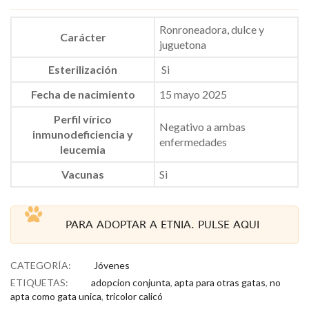
Ronroneadora, dulce y
Carácter
juguetona
Esterilización
Si
Fecha de nacimiento
15 mayo 2025
Perfil vírico
Negativo a ambas
inmunodeficiencia y
enfermedades
leucemia
Vacunas
Si
PARA ADOPTAR A ETNIA. PULSE AQUI
CATEGORÍA:
Jóvenes
ETIQUETAS:
adopcion conjunta
,
apta para otras gatas
,
no
apta como gata unica
,
tricolor calicó